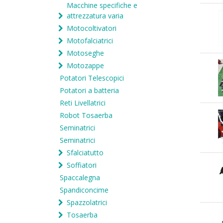
Macchine specifiche e
attrezzatura varia
Motocoltivatori
Motofalciatrici
Motoseghe
Motozappe
Potatori Telescopici
Potatori a batteria
Reti Livellatrici
Robot Tosaerba
Seminatrici
Seminatrici
Sfalciatutto
Soffiatori
Spaccalegna
Spandiconcime
Spazzolatrici
Tosaerba