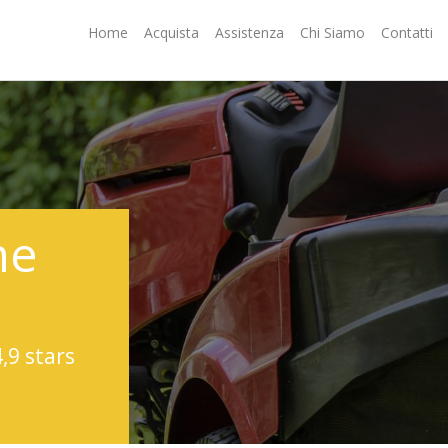
Home
Acquista
Assistenza
Chi Siamo
Contatti
ne
4,9 stars