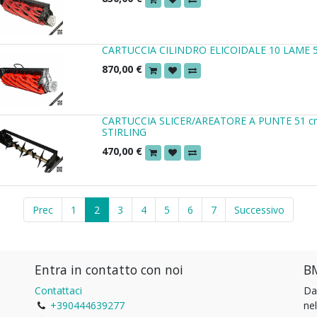
CARTUCCIA CILINDRO ELICOIDALE 10 LAME 5
870,00
€
CARTUCCIA SLICER/AREATORE A PUNTE 51 c
STIRLING
470,00
€
Prec
1
2
3
4
5
6
7
Successivo
Entra in contatto con noi
BM
Contattaci
Da
+390444639277
ne