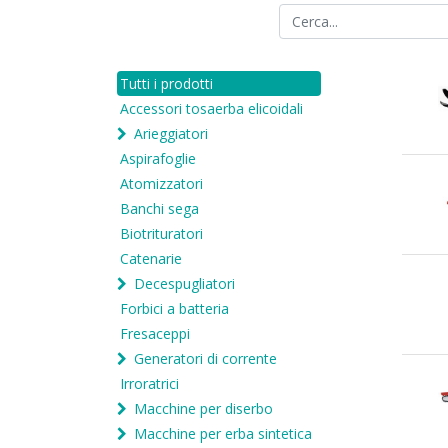
Tutti i prodotti
Accessori tosaerba elicoidali
Arieggiatori
Aspirafoglie
Atomizzatori
Banchi sega
Biotrituratori
Catenarie
Decespugliatori
Forbici a batteria
Fresaceppi
Generatori di corrente
Irroratrici
Macchine per diserbo
Macchine per erba sintetica