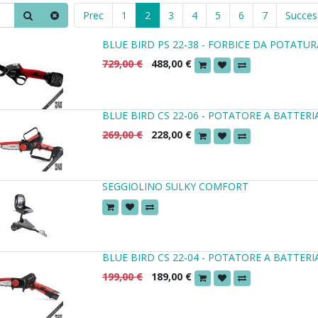
Prec
1
2
3
4
5
6
7
Succes
BLUE BIRD PS 22-38 - FORBICE DA POTATU
729,00
€
488,00
€
BLUE BIRD CS 22-06 - POTATORE A BATTERI
269,00
€
228,00
€
SEGGIOLINO SULKY COMFORT
BLUE BIRD CS 22-04 - POTATORE A BATTERI
199,00
€
189,00
€