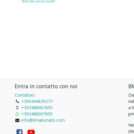
Non hai un account?
Entra in contatto con noi
BM
Contattaci
Da
+390444639277
ne
+393488067695
a 
+393488067695
pri
info@bmabonato.com
Ne
(Vi