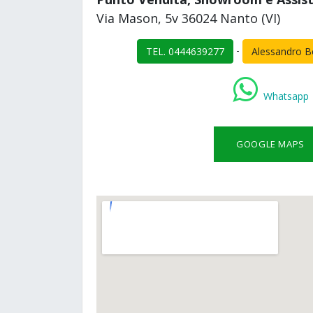
Via Mason, 5v 36024 Nanto (VI)
-
TEL. 0444639277
Alessandro 
Whatsapp
GOOGLE MAPS