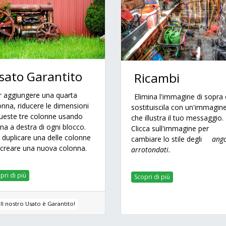
sato Garantito
Ricambi
r aggiungere una quarta
Elimina l'immagine di sopra
onna, riducere le dimensioni
sostituiscila con un'immagin
queste tre colonne usando
che illustra il tuo messaggio.
ona a destra di ogni blocco.
Clicca sull'immagine per
, duplicare una delle colonne
cambiare lo stile degli
ango
 creare una nuova colonna.
arrotondati.
pri di più
Scopri di più
Il nostro Usato è Garantito!