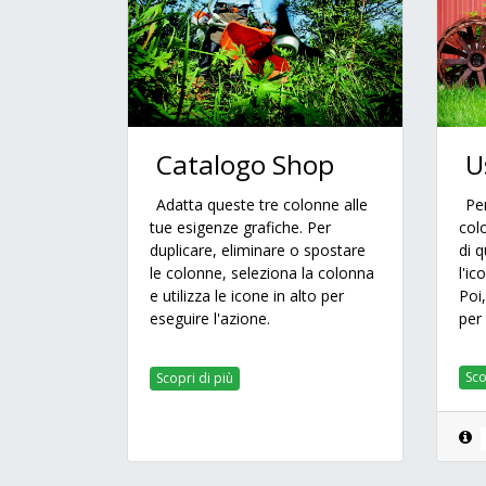
U
Catalogo Shop
Pe
Adatta queste tre colonne alle
col
tue esigenze grafiche. Per
di 
duplicare, eliminare o spostare
l'ic
le colonne, seleziona la colonna
Poi
e utilizza le icone in alto per
per
eseguire l'azione.
Sco
Scopri di più