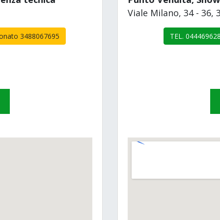
Viale Milano, 34 - 36
Bonato 3488067695
TEL. 04446962