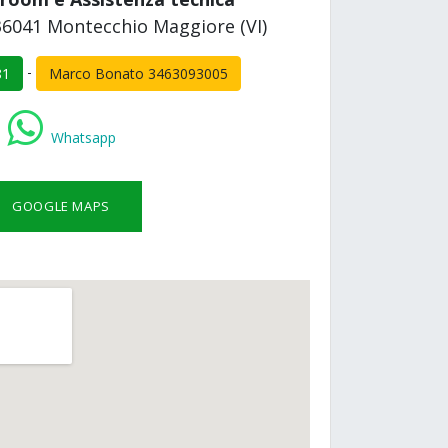
, 36041 Montecchio Maggiore (VI)
-
81
Marco Bonato 3463093005
Whatsapp
GOOGLE MAPS