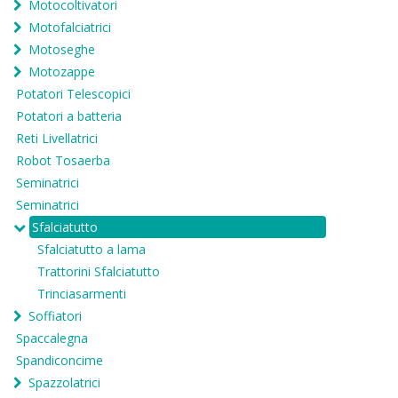
Motocoltivatori
Motofalciatrici
Motoseghe
Motozappe
Potatori Telescopici
Potatori a batteria
Reti Livellatrici
Robot Tosaerba
Seminatrici
Seminatrici
Sfalciatutto
Sfalciatutto a lama
Trattorini Sfalciatutto
Trinciasarmenti
Soffiatori
Spaccalegna
Spandiconcime
Spazzolatrici