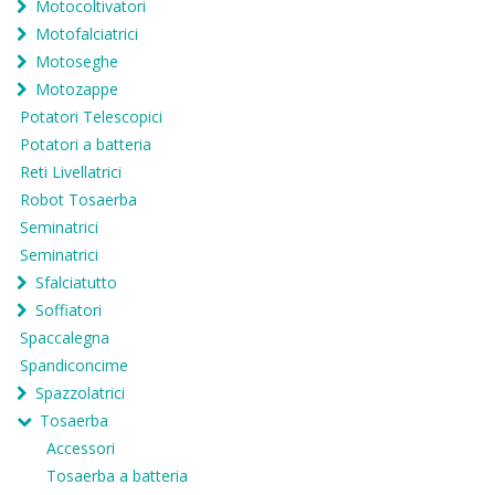
Motocoltivatori
Motofalciatrici
Motoseghe
Motozappe
Potatori Telescopici
Potatori a batteria
Reti Livellatrici
Robot Tosaerba
Seminatrici
Seminatrici
Sfalciatutto
Soffiatori
Spaccalegna
Spandiconcime
Spazzolatrici
Tosaerba
Accessori
Tosaerba a batteria