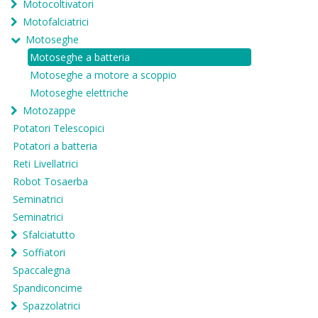
Motocoltivatori
Motofalciatrici
Motoseghe
Motoseghe a batteria
Motoseghe a motore a scoppio
Motoseghe elettriche
Motozappe
Potatori Telescopici
Potatori a batteria
Reti Livellatrici
Robot Tosaerba
Seminatrici
Seminatrici
Sfalciatutto
Soffiatori
Spaccalegna
Spandiconcime
Spazzolatrici