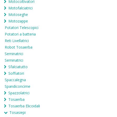
Motocoltivatori
Motofalciatrici
Motoseghe
Motozappe
Potatori Telescopici
Potatori a batteria
Reti Livellatrici
Robot Tosaerba
Seminatrici
Seminatrici
Sfalciatutto
Soffiatori
Spaccalegna
Spandiconcime
Spazzolatrici
Tosaerba
Tosaerba Elicoidali
Tosasiepi