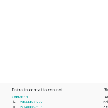
Entra in contatto con noi
BM
Contattaci
Da
+390444639277
ne
+393488067695
a 