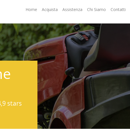
Home
Acquista
Assistenza
Chi Siamo
Contatti
ne
4,9 stars