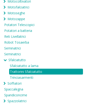
Motocoltivatori
Motofalciatrici
Motoseghe
Motozappe
Potatori Telescopici
Potatori a batteria
Reti Livellatrici
Robot Tosaerba
Seminatrici
Seminatrici
Sfalciatutto
Sfalciatutto a lama
Trattorini Sfalciatutto
Trinciasarmenti
Soffiatori
Spaccalegna
Spandiconcime
Spazzolatrici