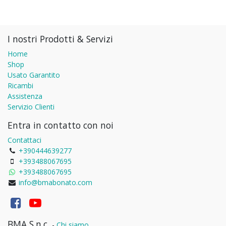
I nostri Prodotti & Servizi
Home
Shop
Usato Garantito
Ricambi
Assistenza
Servizio Clienti
Entra in contatto con noi
Contattaci
+390444639277
+393488067695
+393488067695
info@bmabonato.com
BMA S.n.c.
-
Chi siamo