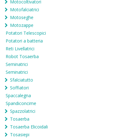
Motocoltivatori
Motofalciatrici
Motoseghe
Motozappe
Potatori Telescopici
Potatori a batteria
Reti Livellatrici
Robot Tosaerba
Seminatrici
Seminatrici
Sfalciatutto
Soffiatori
Spaccalegna
Spandiconcime
Spazzolatrici
Tosaerba
Tosaerba Elicoidali
Tosasiepi