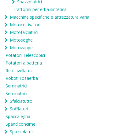
Spazzolatrici
Trattorini per erba sintetica
Macchine specifiche e attrezzatura varia
Motocoltivatori
Motofalciatrici
Motoseghe
Motozappe
Potatori Telescopici
Potatori a batteria
Reti Livellatrici
Robot Tosaerba
Seminatrici
Seminatrici
Sfalciatutto
Soffiatori
Spaccalegna
Spandiconcime
Spazzolatrici