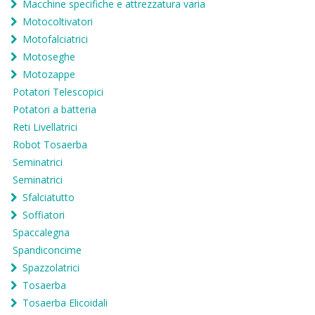
Macchine specifiche e attrezzatura varia
Motocoltivatori
Motofalciatrici
Motoseghe
Motozappe
Potatori Telescopici
Potatori a batteria
Reti Livellatrici
Robot Tosaerba
Seminatrici
Seminatrici
Sfalciatutto
Soffiatori
Spaccalegna
Spandiconcime
Spazzolatrici
Tosaerba
Tosaerba Elicoidali