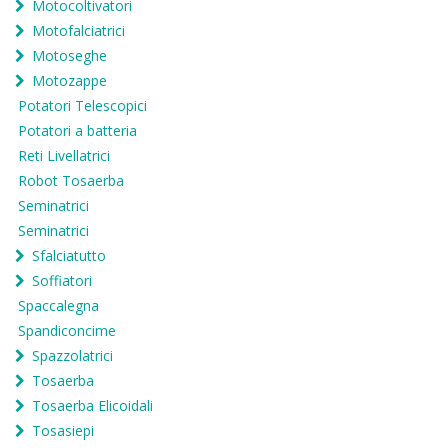
Motocoltivatori
Motofalciatrici
Motoseghe
Motozappe
Potatori Telescopici
Potatori a batteria
Reti Livellatrici
Robot Tosaerba
Seminatrici
Seminatrici
Sfalciatutto
Soffiatori
Spaccalegna
Spandiconcime
Spazzolatrici
Tosaerba
Tosaerba Elicoidali
Tosasiepi