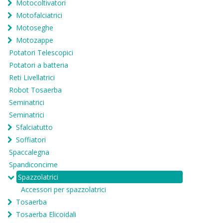
Motocoltivatori
Motofalciatrici
Motoseghe
Motozappe
Potatori Telescopici
Potatori a batteria
Reti Livellatrici
Robot Tosaerba
Seminatrici
Seminatrici
Sfalciatutto
Soffiatori
Spaccalegna
Spandiconcime
Spazzolatrici
Accessori per spazzolatrici
Tosaerba
Tosaerba Elicoidali