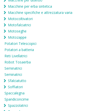
Macchine per diserbo
Macchine per erba sintetica
Macchine specifiche e attrezzatura varia
Motocoltivatori
Motofalciatrici
Motoseghe
Motozappe
Potatori Telescopici
Potatori a batteria
Reti Livellatrici
Robot Tosaerba
Seminatrici
Seminatrici
Sfalciatutto
Soffiatori
Spaccalegna
Spandiconcime
Spazzolatrici