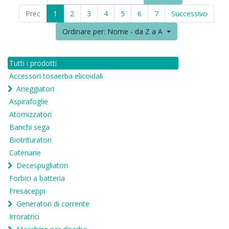
Prec
1
2
3
4
5
6
7
Successivo
Ordinare per: Nome - da Z a A
Tutti i prodotti
Accessori tosaerba elicoidali
Arieggiatori
Aspirafoglie
Atomizzatori
Banchi sega
Biotrituratori
Catenarie
Decespugliatori
Forbici a batteria
Fresaceppi
Generatori di corrente
Irroratrici