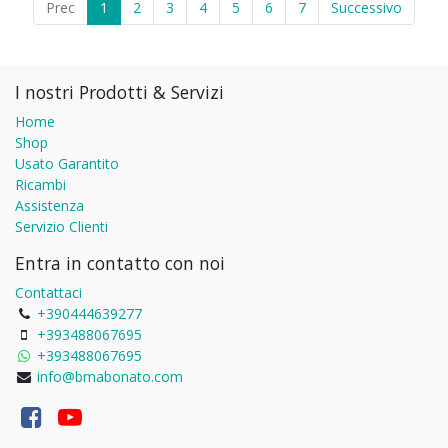
Prec
1
2
3
4
5
6
7
Successivo
I nostri Prodotti & Servizi
Home
Shop
Usato Garantito
Ricambi
Assistenza
Servizio Clienti
Entra in contatto con noi
Contattaci
+390444639277
+393488067695
+393488067695
info@bmabonato.com