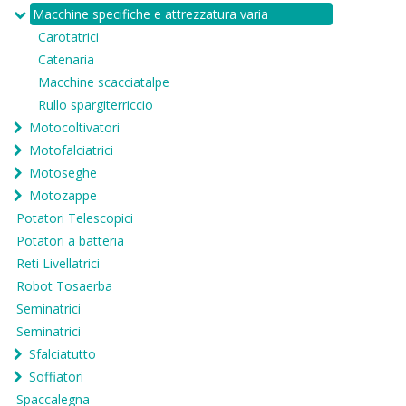
Macchine specifiche e attrezzatura varia
Carotatrici
Catenaria
Macchine scacciatalpe
Rullo spargiterriccio
Motocoltivatori
Motofalciatrici
Motoseghe
Motozappe
Potatori Telescopici
Potatori a batteria
Reti Livellatrici
Robot Tosaerba
Seminatrici
Seminatrici
Sfalciatutto
Soffiatori
Spaccalegna