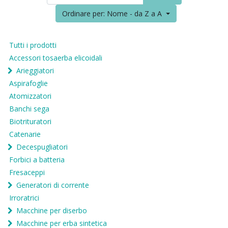
Ordinare per: Nome - da Z a A
Tutti i prodotti
Accessori tosaerba elicoidali
Arieggiatori
Aspirafoglie
Atomizzatori
Banchi sega
Biotrituratori
Catenarie
Decespugliatori
Forbici a batteria
Fresaceppi
Generatori di corrente
Irroratrici
Macchine per diserbo
Macchine per erba sintetica