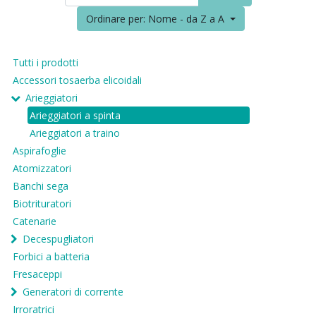
Ordinare per: Nome - da Z a A
Tutti i prodotti
Accessori tosaerba elicoidali
Arieggiatori
Arieggiatori a spinta
Arieggiatori a traino
Aspirafoglie
Atomizzatori
Banchi sega
Biotrituratori
Catenarie
Decespugliatori
Forbici a batteria
Fresaceppi
Generatori di corrente
Irroratrici