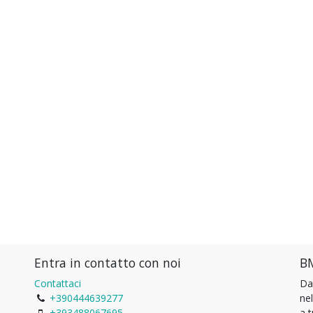
Entra in contatto con noi
BM
Contattaci
Da
+390444639277
ne
+393488067695
a 