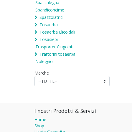
Spaccalegna
Spandiconcime
Spazzolatrici
Tosaerba
Tosaerba Elicoidali
Tosasiepi
Trasporter Cingolati
Trattorini tosaerba
Noleggio
Marche
I nostri Prodotti & Servizi
Home
Shop
Usato Garantito