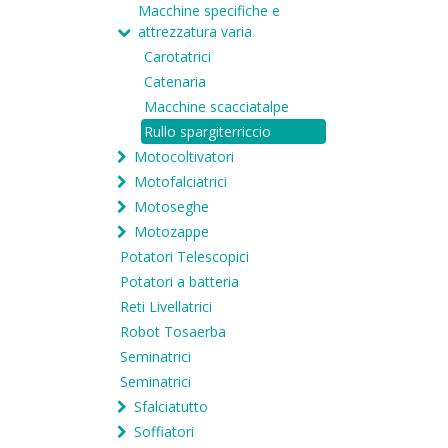
Macchine specifiche e
attrezzatura varia
Carotatrici
Catenaria
Macchine scacciatalpe
Rullo spargiterriccio
Motocoltivatori
Motofalciatrici
Motoseghe
Motozappe
Potatori Telescopici
Potatori a batteria
Reti Livellatrici
Robot Tosaerba
Seminatrici
Seminatrici
Sfalciatutto
Soffiatori