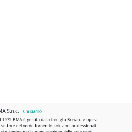
A S.n.c.
-
Chi siamo
l 1975 BMA è gestita dalla famiglia Bonato e opera
l settore del verde fornendo soluzioni professionali
tutto campo per la manutenzione delle aree verdi