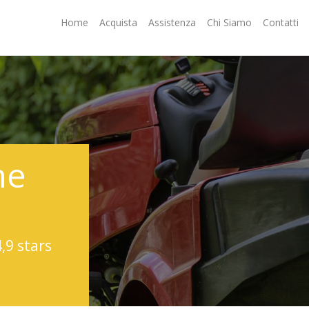
Home
Acquista
Assistenza
Chi Siamo
Contatti
ne
4,9 stars