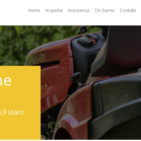
Home
Acquista
Assistenza
Chi Siamo
Contatti
ne
4,9 stars