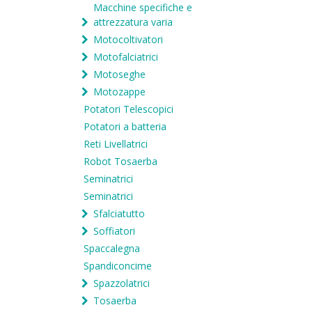
Macchine specifiche e
attrezzatura varia
Motocoltivatori
Motofalciatrici
Motoseghe
Motozappe
Potatori Telescopici
Potatori a batteria
Reti Livellatrici
Robot Tosaerba
Seminatrici
Seminatrici
Sfalciatutto
Soffiatori
Spaccalegna
Spandiconcime
Spazzolatrici
Tosaerba