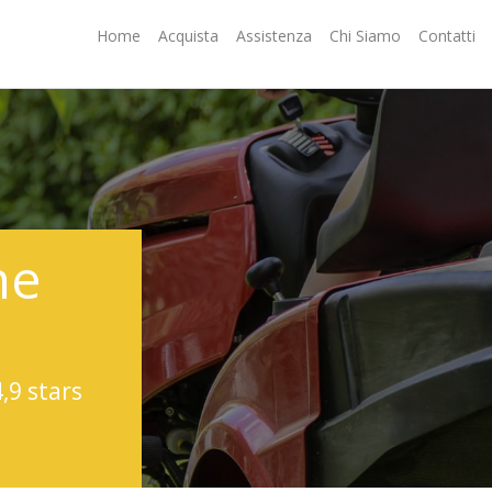
Home
Acquista
Assistenza
Chi Siamo
Contatti
ne
4,9 stars