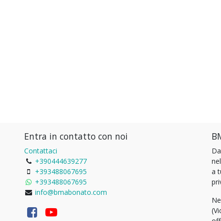
Entra in contatto con noi
BM
Contattaci
Da
+390444639277
ne
+393488067695
a 
+393488067695
pri
info@bmabonato.com
Ne
(Vi
of