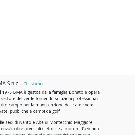
A S.n.c.
-
Chi siamo
l 1975 BMA è gestita dalla famiglia Bonato e opera
l settore del verde fornendo soluzioni professionali
tutto campo per la manutenzione delle aree verdi
vate, pubbliche e campi da golf.
lle sedi di Nanto e Alte di Montecchio Maggiore
cenza), oltre ai veicoli elettrici e a motore, l'azienda
fre assistenza, ricambi e accessoristica per una