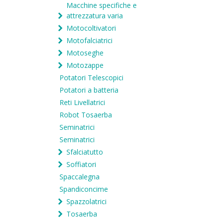
Macchine specifiche e
attrezzatura varia
Motocoltivatori
Motofalciatrici
Motoseghe
Motozappe
Potatori Telescopici
Potatori a batteria
Reti Livellatrici
Robot Tosaerba
Seminatrici
Seminatrici
Sfalciatutto
Soffiatori
Spaccalegna
Spandiconcime
Spazzolatrici
Tosaerba