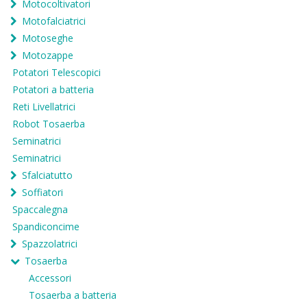
Motocoltivatori
Motofalciatrici
Motoseghe
Motozappe
Potatori Telescopici
Potatori a batteria
Reti Livellatrici
Robot Tosaerba
Seminatrici
Seminatrici
Sfalciatutto
Soffiatori
Spaccalegna
Spandiconcime
Spazzolatrici
Tosaerba
Accessori
Tosaerba a batteria