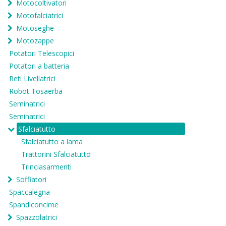
Motocoltivatori
Motofalciatrici
Motoseghe
Motozappe
Potatori Telescopici
Potatori a batteria
Reti Livellatrici
Robot Tosaerba
Seminatrici
Seminatrici
Sfalciatutto
Sfalciatutto a lama
Trattorini Sfalciatutto
Trinciasarmenti
Soffiatori
Spaccalegna
Spandiconcime
Spazzolatrici