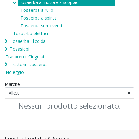
Tosaerba a motore a scoppio
Tosaerba a rullo
Tosaerba a spinta
Tosaerba semoventi
Tosaerba elettrici
Tosaerba Elicoidali
Tosasiepi
Trasporter Cingolati
Trattorini tosaerba
Noleggio
Marche
Nessun prodotto selezionato.
I nostri Prodotti & Servizi