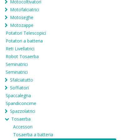
Motocoltivatori
Motofalciatrici
Motoseghe
Motozappe
Potatori Telescopici
Potatori a batteria
Reti Livellatrici
Robot Tosaerba
Seminatrici
Seminatrici
Sfalciatutto
Soffiatori
Spaccalegna
Spandiconcime
Spazzolatrici
Tosaerba
Accessori
Tosaerba a batteria