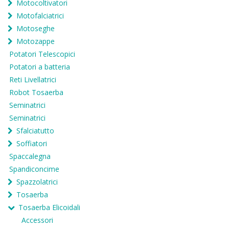
Motocoltivatori
Motofalciatrici
Motoseghe
Motozappe
Potatori Telescopici
Potatori a batteria
Reti Livellatrici
Robot Tosaerba
Seminatrici
Seminatrici
Sfalciatutto
Soffiatori
Spaccalegna
Spandiconcime
Spazzolatrici
Tosaerba
Tosaerba Elicoidali
Accessori