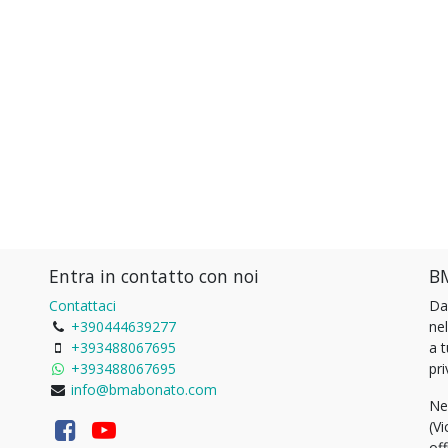
Entra in contatto con noi
BM
Contattaci
Da
+390444639277
ne
+393488067695
a 
+393488067695
pri
info@bmabonato.com
Ne
(Vi
of