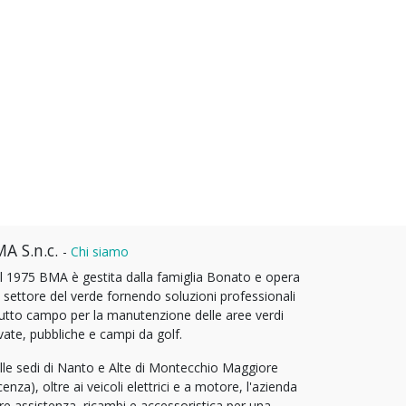
A S.n.c.
-
Chi siamo
l 1975 BMA è gestita dalla famiglia Bonato e opera
l settore del verde fornendo soluzioni professionali
tutto campo per la manutenzione delle aree verdi
vate, pubbliche e campi da golf.
lle sedi di Nanto e Alte di Montecchio Maggiore
cenza), oltre ai veicoli elettrici e a motore, l'azienda
fre assistenza, ricambi e accessoristica per una