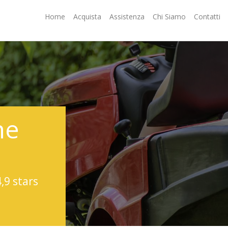
Home
Acquista
Assistenza
Chi Siamo
Contatti
ne
4,9 stars