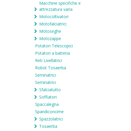
Macchine specifiche e
attrezzatura varia
Motocoltivatori
Motofalciatrici
Motoseghe
Motozappe
Potatori Telescopici
Potatori a batteria
Reti Livellatrici
Robot Tosaerba
Seminatrici
Seminatrici
Sfalciatutto
Soffiatori
Spaccalegna
Spandiconcime
Spazzolatrici
Tosaerba