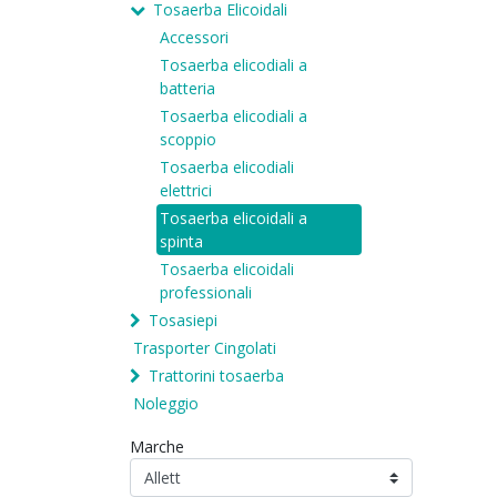
Tosaerba Elicoidali
Accessori
Tosaerba elicodiali a
batteria
Tosaerba elicodiali a
scoppio
Tosaerba elicodiali
elettrici
Tosaerba elicoidali a
spinta
Tosaerba elicoidali
professionali
Tosasiepi
Trasporter Cingolati
Trattorini tosaerba
Noleggio
Marche