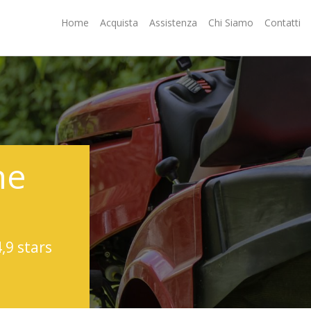
Home
Acquista
Assistenza
Chi Siamo
Contatti
ne
4,9 stars