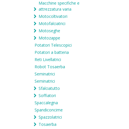
Macchine specifiche e
attrezzatura varia
Motocoltivatori
Motofalciatrici
Motoseghe
Motozappe
Potatori Telescopici
Potatori a batteria
Reti Livellatrici
Robot Tosaerba
Seminatrici
Seminatrici
Sfalciatutto
Soffiatori
Spaccalegna
Spandiconcime
Spazzolatrici
Tosaerba