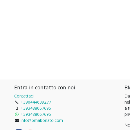
Entra in contatto con noi
BM
Contattaci
Da
+390444639277
ne
+393488067695
a 
+393488067695
pri
info@bmabonato.com
Ne