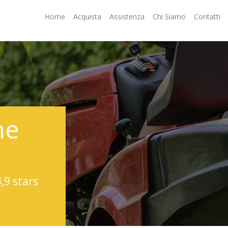
Home
Acquista
Assistenza
Chi Siamo
Contatti
ne
4,9 stars