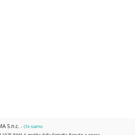
A S.n.c.
-
Chi siamo
l 1975 BMA è gestita dalla famiglia Bonato e opera