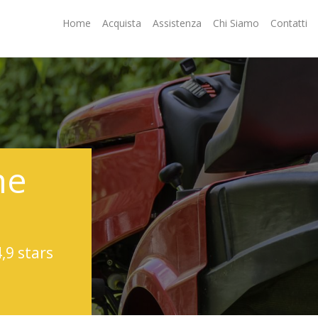
Home
Acquista
Assistenza
Chi Siamo
Contatti
ne
4,9 stars