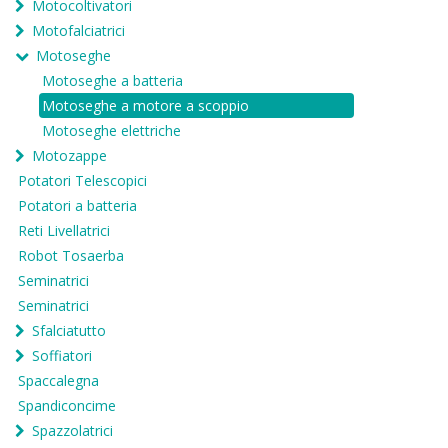
Motocoltivatori
Motofalciatrici
Motoseghe
Motoseghe a batteria
Motoseghe a motore a scoppio
Motoseghe elettriche
Motozappe
Potatori Telescopici
Potatori a batteria
Reti Livellatrici
Robot Tosaerba
Seminatrici
Seminatrici
Sfalciatutto
Soffiatori
Spaccalegna
Spandiconcime
Spazzolatrici