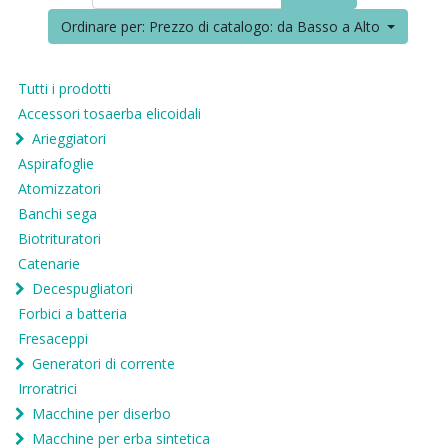
Ordinare per: Prezzo di catalogo: da Basso a Alto
Tutti i prodotti
Accessori tosaerba elicoidali
Arieggiatori
Aspirafoglie
Atomizzatori
Banchi sega
Biotrituratori
Catenarie
Decespugliatori
Forbici a batteria
Fresaceppi
Generatori di corrente
Irroratrici
Macchine per diserbo
Macchine per erba sintetica