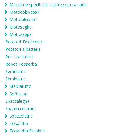
Macchine specifiche e attrezzatura varia
Motocoltivatori
Motofalciatrici
Motoseghe
Motozappe
Potatori Telescopici
Potatori a batteria
Reti Livellatrici
Robot Tosaerba
Seminatrici
Seminatrici
Sfalciatutto
Soffiatori
Spaccalegna
Spandiconcime
Spazzolatrici
Tosaerba
Tosaerba Elicoidali