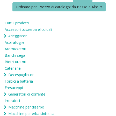
Ordinare per: Prezzo di catalogo: da Basso a Alto
Tutti i prodotti
Accessori tosaerba elicoidali
Arieggiatori
Aspirafoglie
Atomizzatori
Banchi sega
Biotrituratori
Catenarie
Decespugliatori
Forbici a batteria
Fresaceppi
Generatori di corrente
Irroratrici
Macchine per diserbo
Macchine per erba sintetica