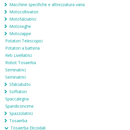
Macchine specifiche e attrezzatura varia
Motocoltivatori
Motofalciatrici
Motoseghe
Motozappe
Potatori Telescopici
Potatori a batteria
Reti Livellatrici
Robot Tosaerba
Seminatrici
Seminatrici
Sfalciatutto
Soffiatori
Spaccalegna
Spandiconcime
Spazzolatrici
Tosaerba
Tosaerba Elicoidali