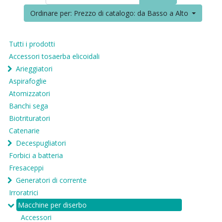
Ordinare per: Prezzo di catalogo: da Basso a Alto
Tutti i prodotti
Accessori tosaerba elicoidali
Arieggiatori
Aspirafoglie
Atomizzatori
Banchi sega
Biotrituratori
Catenarie
Decespugliatori
Forbici a batteria
Fresaceppi
Generatori di corrente
Irroratrici
Macchine per diserbo
Accessori