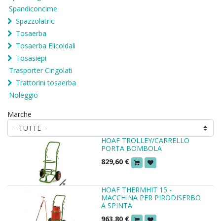
Spandiconcime
Spazzolatrici
Tosaerba
Tosaerba Elicoidali
Tosasiepi
Trasporter Cingolati
Trattorini tosaerba
Noleggio
Marche
HOAF TROLLEY/CARRELLO
PORTA BOMBOLA
829,60
€
HOAF THERMHIT 15 -
MACCHINA PER PIRODISERBO
A SPINTA
963,80
€