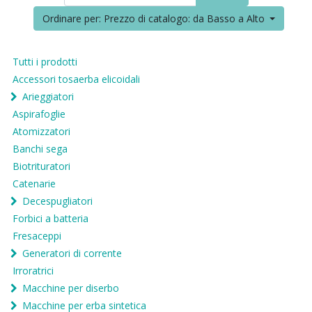
Ordinare per: Prezzo di catalogo: da Basso a Alto
Tutti i prodotti
Accessori tosaerba elicoidali
Arieggiatori
Aspirafoglie
Atomizzatori
Banchi sega
Biotrituratori
Catenarie
Decespugliatori
Forbici a batteria
Fresaceppi
Generatori di corrente
Irroratrici
Macchine per diserbo
Macchine per erba sintetica