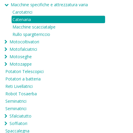
Macchine specifiche e attrezzatura varia
Carotatrici
Catenaria
Macchine scacciatalpe
Rullo spargiterriccio
Motocoltivatori
Motofalciatrici
Motoseghe
Motozappe
Potatori Telescopici
Potatori a batteria
Reti Livellatrici
Robot Tosaerba
Seminatrici
Seminatrici
Sfalciatutto
Soffiatori
Spaccalegna