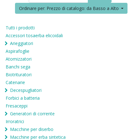
Ordinare per: Prezzo di catalogo: da Basso a Alto
Tutti i prodotti
Accessori tosaerba elicoidali
Arieggiatori
Aspirafoglie
Atomizzatori
Banchi sega
Biotrituratori
Catenarie
Decespugliatori
Forbici a batteria
Fresaceppi
Generatori di corrente
Irroratrici
Macchine per diserbo
Macchine per erba sintetica