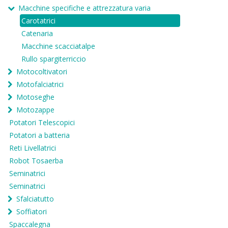
Macchine specifiche e attrezzatura varia
Carotatrici
Catenaria
Macchine scacciatalpe
Rullo spargiterriccio
Motocoltivatori
Motofalciatrici
Motoseghe
Motozappe
Potatori Telescopici
Potatori a batteria
Reti Livellatrici
Robot Tosaerba
Seminatrici
Seminatrici
Sfalciatutto
Soffiatori
Spaccalegna