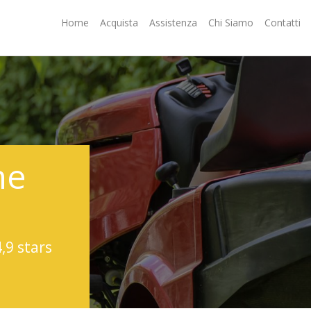
Home
Acquista
Assistenza
Chi Siamo
Contatti
ne
4,9 stars