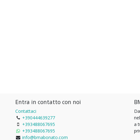
Entra in contatto con noi
BM
Contattaci
Da
+390444639277
ne
+393488067695
a 
+393488067695
pri
info@bmabonato.com