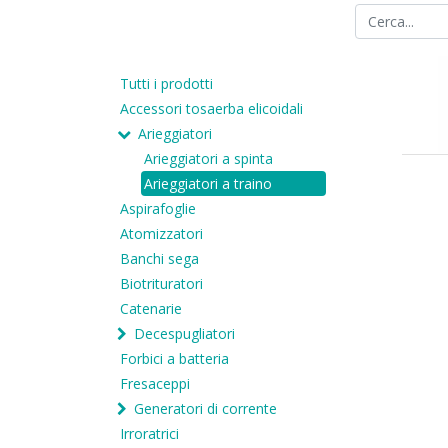
Tutti i prodotti
Accessori tosaerba elicoidali
Arieggiatori
Arieggiatori a spinta
Arieggiatori a traino
Aspirafoglie
Atomizzatori
Banchi sega
Biotrituratori
Catenarie
Decespugliatori
Forbici a batteria
Fresaceppi
Generatori di corrente
Irroratrici