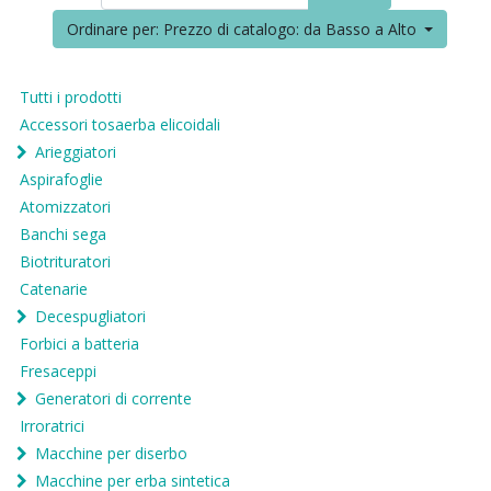
Ordinare per: Prezzo di catalogo: da Basso a Alto
Tutti i prodotti
Accessori tosaerba elicoidali
Arieggiatori
Aspirafoglie
Atomizzatori
Banchi sega
Biotrituratori
Catenarie
Decespugliatori
Forbici a batteria
Fresaceppi
Generatori di corrente
Irroratrici
Macchine per diserbo
Macchine per erba sintetica