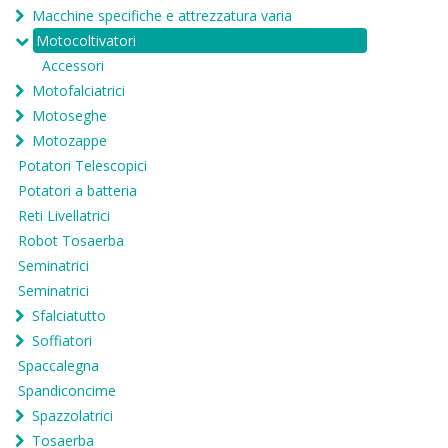
Macchine specifiche e attrezzatura varia
Motocoltivatori
Accessori
Motofalciatrici
Motoseghe
Motozappe
Potatori Telescopici
Potatori a batteria
Reti Livellatrici
Robot Tosaerba
Seminatrici
Seminatrici
Sfalciatutto
Soffiatori
Spaccalegna
Spandiconcime
Spazzolatrici
Tosaerba