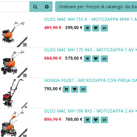
Ordinare per: Prezzo di catalogo: da Ba
OLEO MAC MH 155 K - MOTOZAPPA MINI 1 A
481,90
€
399,00
€
OLEO MAC MH 175 RKS - MOTOZAPPA 1 AV +
664,90
€
579,00
€
HONDA FG201 - MICROZAPPA CON FRESA DA
793,00
€
OLEO MAC MH 198 RKS - MOTOZAPPA 2 AV +
893,70
€
769,00
€