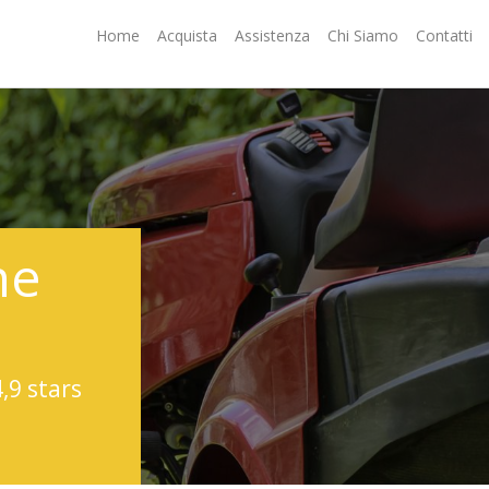
Home
Acquista
Assistenza
Chi Siamo
Contatti
ne
4,9 stars