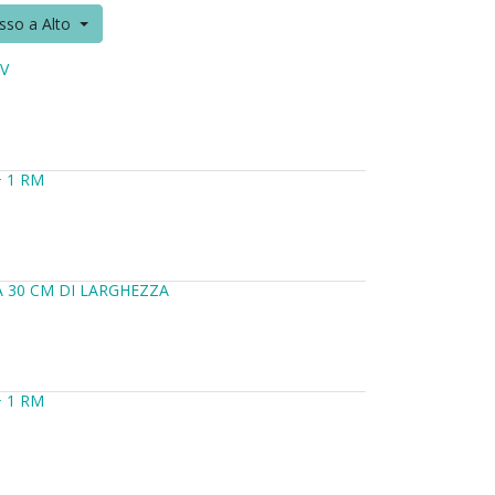
sso a Alto
V
 1 RM
 30 CM DI LARGHEZZA
 1 RM