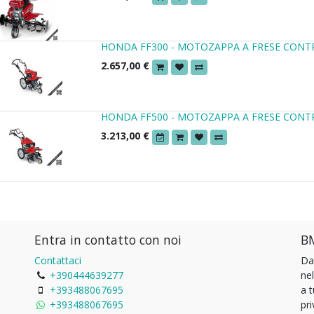
HONDA FF300 - MOTOZAPPA A FRESE CON
2.657,00
€
HONDA FF500 - MOTOZAPPA A FRESE CON
3.213,00
€
Entra in contatto con noi
BM
Contattaci
Da
+390444639277
ne
+393488067695
a 
+393488067695
pri