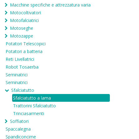
Macchine specifiche e attrezzatura varia
Motocoltivatori
Motofalciatrici
Motoseghe
Motozappe
Potatori Telescopici
Potatori a batteria
Reti Livellatrici
Robot Tosaerba
Seminatrici
Seminatrici
Sfalciatutto
Sfalciatutto a lama
Trattorini Sfalciatutto
Trinciasarmenti
Soffiatori
Spaccalegna
Spandiconcime