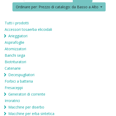
Ordinare per: Prezzo di catalogo: da Basso a Alto
Tutti i prodotti
Accessori tosaerba elicoidali
Arieggiatori
Aspirafoglie
Atomizzatori
Banchi sega
Biotrituratori
Catenarie
Decespugliatori
Forbici a batteria
Fresaceppi
Generatori di corrente
Irroratrici
Macchine per diserbo
Macchine per erba sintetica