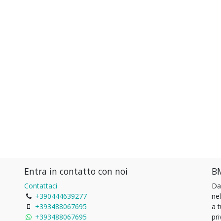
Entra in contatto con noi
BM
Contattaci
Da
+390444639277
ne
+393488067695
a 
+393488067695
pri