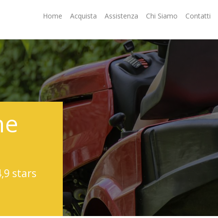
Home
Acquista
Assistenza
Chi Siamo
Contatti
ne
4,9 stars