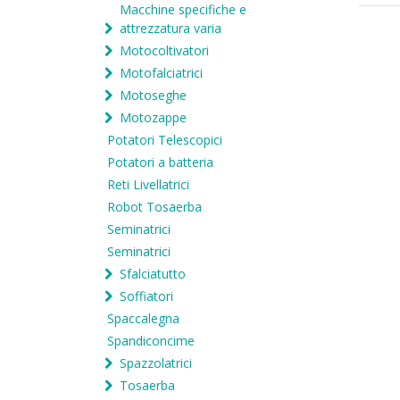
Macchine specifiche e
attrezzatura varia
Motocoltivatori
Motofalciatrici
Motoseghe
Motozappe
Potatori Telescopici
Potatori a batteria
Reti Livellatrici
Robot Tosaerba
Seminatrici
Seminatrici
Sfalciatutto
Soffiatori
Spaccalegna
Spandiconcime
Spazzolatrici
Tosaerba