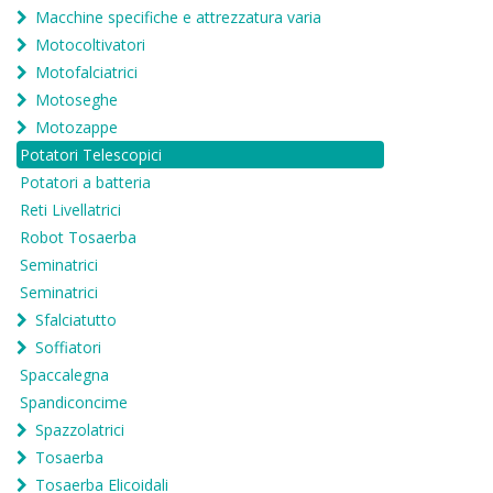
Macchine specifiche e attrezzatura varia
Motocoltivatori
Motofalciatrici
Motoseghe
Motozappe
Potatori Telescopici
Potatori a batteria
Reti Livellatrici
Robot Tosaerba
Seminatrici
Seminatrici
Sfalciatutto
Soffiatori
Spaccalegna
Spandiconcime
Spazzolatrici
Tosaerba
Tosaerba Elicoidali