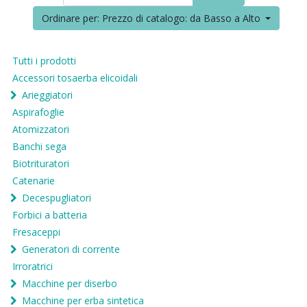
Ordinare per: Prezzo di catalogo: da Basso a Alto
Tutti i prodotti
Accessori tosaerba elicoidali
Arieggiatori
Aspirafoglie
Atomizzatori
Banchi sega
Biotrituratori
Catenarie
Decespugliatori
Forbici a batteria
Fresaceppi
Generatori di corrente
Irroratrici
Macchine per diserbo
Macchine per erba sintetica