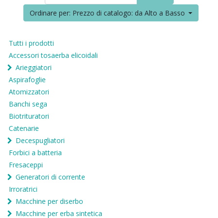
Ordinare per: Prezzo di catalogo: da Alto a Basso
Tutti i prodotti
Accessori tosaerba elicoidali
Arieggiatori
Aspirafoglie
Atomizzatori
Banchi sega
Biotrituratori
Catenarie
Decespugliatori
Forbici a batteria
Fresaceppi
Generatori di corrente
Irroratrici
Macchine per diserbo
Macchine per erba sintetica