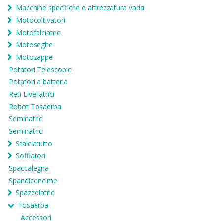
Macchine specifiche e attrezzatura varia
Motocoltivatori
Motofalciatrici
Motoseghe
Motozappe
Potatori Telescopici
Potatori a batteria
Reti Livellatrici
Robot Tosaerba
Seminatrici
Seminatrici
Sfalciatutto
Soffiatori
Spaccalegna
Spandiconcime
Spazzolatrici
Tosaerba
Accessori