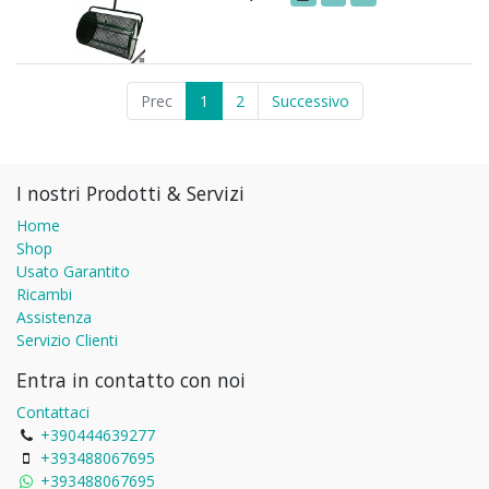
Prec
1
2
Successivo
I nostri Prodotti & Servizi
Home
Shop
Usato Garantito
Ricambi
Assistenza
Servizio Clienti
Entra in contatto con noi
Contattaci
+390444639277
+393488067695
+393488067695