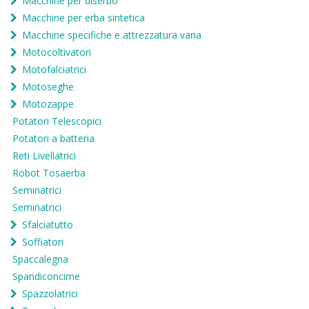
Macchine per diserbo
Macchine per erba sintetica
Macchine specifiche e attrezzatura varia
Motocoltivatori
Motofalciatrici
Motoseghe
Motozappe
Potatori Telescopici
Potatori a batteria
Reti Livellatrici
Robot Tosaerba
Seminatrici
Seminatrici
Sfalciatutto
Soffiatori
Spaccalegna
Spandiconcime
Spazzolatrici