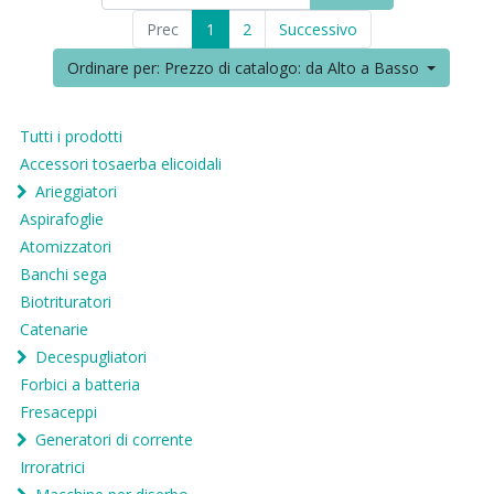
Prec
1
2
Successivo
Ordinare per: Prezzo di catalogo: da Alto a Basso
Tutti i prodotti
Accessori tosaerba elicoidali
Arieggiatori
Aspirafoglie
Atomizzatori
Banchi sega
Biotrituratori
Catenarie
Decespugliatori
Forbici a batteria
Fresaceppi
Generatori di corrente
Irroratrici