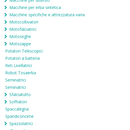
Macchine per diserbo
Macchine per erba sintetica
Macchine specifiche e attrezzatura varia
Motocoltivatori
Motofalciatrici
Motoseghe
Motozappe
Potatori Telescopici
Potatori a batteria
Reti Livellatrici
Robot Tosaerba
Seminatrici
Seminatrici
Sfalciatutto
Soffiatori
Spaccalegna
Spandiconcime
Spazzolatrici