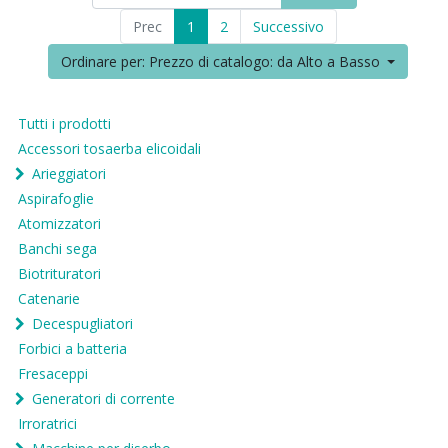
Prec
1
2
Successivo
Ordinare per: Prezzo di catalogo: da Alto a Basso
Tutti i prodotti
Accessori tosaerba elicoidali
Arieggiatori
Aspirafoglie
Atomizzatori
Banchi sega
Biotrituratori
Catenarie
Decespugliatori
Forbici a batteria
Fresaceppi
Generatori di corrente
Irroratrici