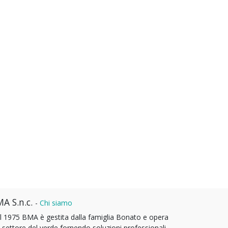
A S.n.c.
-
Chi siamo
l 1975 BMA è gestita dalla famiglia Bonato e opera
l settore del verde fornendo soluzioni professionali