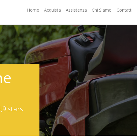
Home
Acquista
Assistenza
Chi Siamo
Contatti
ne
4,9 stars