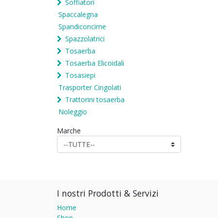
Soffiatori
Spaccalegna
Spandiconcime
Spazzolatrici
Tosaerba
Tosaerba Elicoidali
Tosasiepi
Trasporter Cingolati
Trattorini tosaerba
Noleggio
Marche
I nostri Prodotti & Servizi
Home
Shop