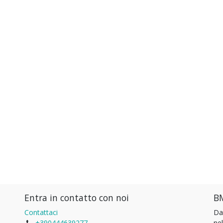
Entra in contatto con noi
BM
Contattaci
Da
+390444639277
ne