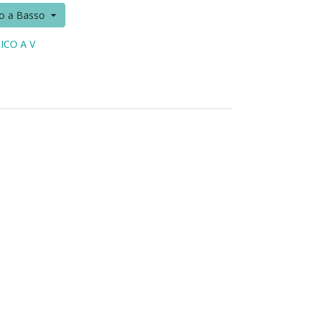
to a Basso
ICO A V