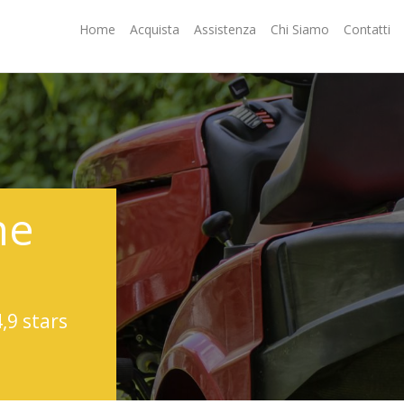
Home
Acquista
Assistenza
Chi Siamo
Contatti
ne
4,9 stars