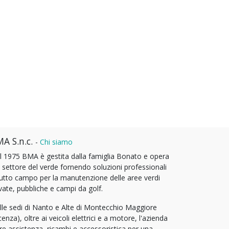
A S.n.c.
-
Chi siamo
l 1975 BMA è gestita dalla famiglia Bonato e opera
l settore del verde fornendo soluzioni professionali
tutto campo per la manutenzione delle aree verdi
vate, pubbliche e campi da golf.
lle sedi di Nanto e Alte di Montecchio Maggiore
cenza), oltre ai veicoli elettrici e a motore, l'azienda
fre assistenza, ricambi e accessoristica per una