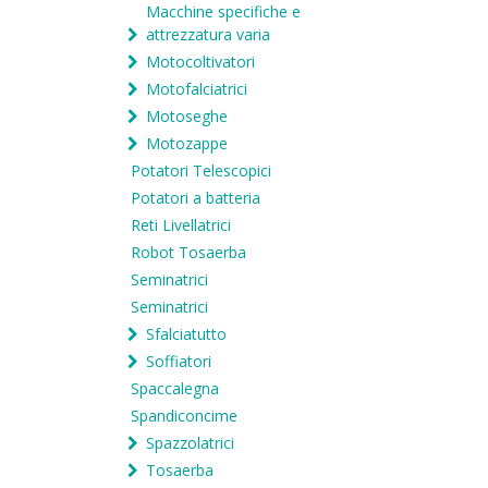
Macchine specifiche e
attrezzatura varia
Motocoltivatori
Motofalciatrici
Motoseghe
Motozappe
Potatori Telescopici
Potatori a batteria
Reti Livellatrici
Robot Tosaerba
Seminatrici
Seminatrici
Sfalciatutto
Soffiatori
Spaccalegna
Spandiconcime
Spazzolatrici
Tosaerba