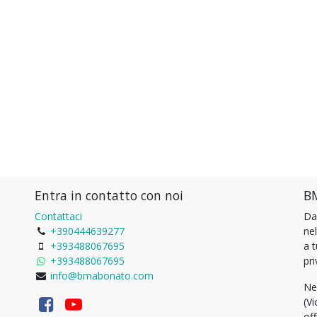
Entra in contatto con noi
BM
Contattaci
Da
+390444639277
ne
+393488067695
a 
+393488067695
pri
info@bmabonato.com
Ne
(Vi
of