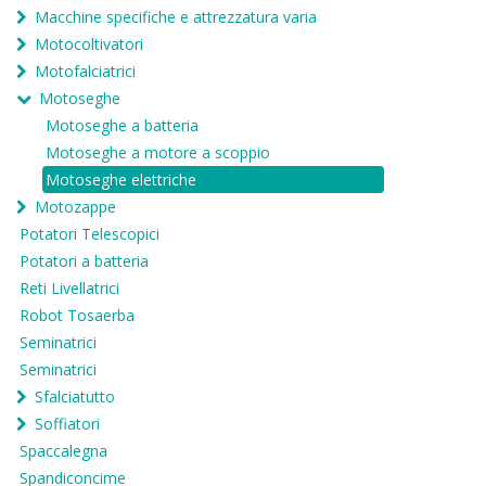
Macchine specifiche e attrezzatura varia
Motocoltivatori
Motofalciatrici
Motoseghe
Motoseghe a batteria
Motoseghe a motore a scoppio
Motoseghe elettriche
Motozappe
Potatori Telescopici
Potatori a batteria
Reti Livellatrici
Robot Tosaerba
Seminatrici
Seminatrici
Sfalciatutto
Soffiatori
Spaccalegna
Spandiconcime