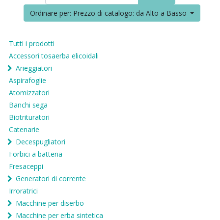
Ordinare per: Prezzo di catalogo: da Alto a Basso
Tutti i prodotti
Accessori tosaerba elicoidali
Arieggiatori
Aspirafoglie
Atomizzatori
Banchi sega
Biotrituratori
Catenarie
Decespugliatori
Forbici a batteria
Fresaceppi
Generatori di corrente
Irroratrici
Macchine per diserbo
Macchine per erba sintetica