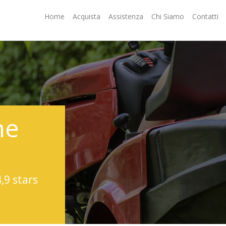
Home
Acquista
Assistenza
Chi Siamo
Contatti
ne
4,9 stars