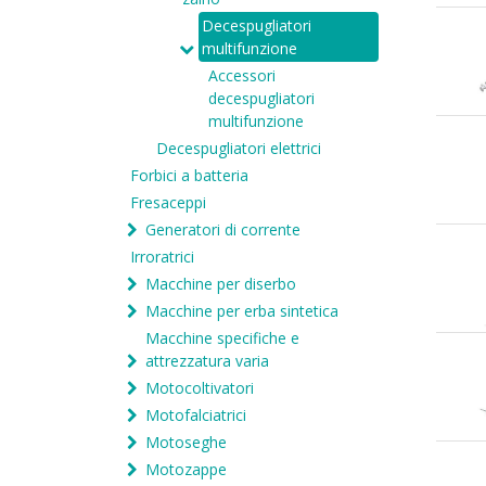
Decespugliatori
multifunzione
Accessori
decespugliatori
multifunzione
Decespugliatori elettrici
Forbici a batteria
Fresaceppi
Generatori di corrente
Irroratrici
Macchine per diserbo
Macchine per erba sintetica
Macchine specifiche e
attrezzatura varia
Motocoltivatori
Motofalciatrici
Motoseghe
Motozappe