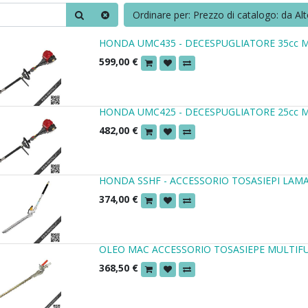
Ordinare per: Prezzo di catalogo: da Al
HONDA UMC435 - DECESPUGLIATORE 35cc 
599,00
€
HONDA UMC425 - DECESPUGLIATORE 25cc 
482,00
€
HONDA SSHF - ACCESSORIO TOSASIEPI LAM
374,00
€
OLEO MAC ACCESSORIO TOSASIEPE MULTIF
368,50
€