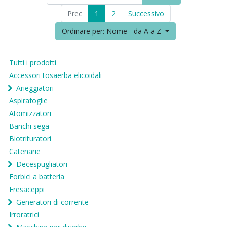
Prec
1
2
Successivo
Ordinare per: Nome - da A a Z
Tutti i prodotti
Accessori tosaerba elicoidali
Arieggiatori
Aspirafoglie
Atomizzatori
Banchi sega
Biotrituratori
Catenarie
Decespugliatori
Forbici a batteria
Fresaceppi
Generatori di corrente
Irroratrici