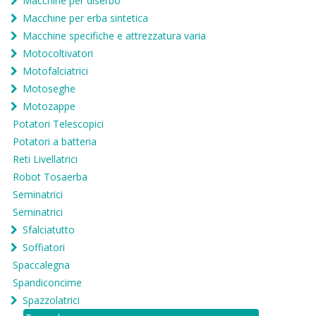
Macchine per diserbo
Macchine per erba sintetica
Macchine specifiche e attrezzatura varia
Motocoltivatori
Motofalciatrici
Motoseghe
Motozappe
Potatori Telescopici
Potatori a batteria
Reti Livellatrici
Robot Tosaerba
Seminatrici
Seminatrici
Sfalciatutto
Soffiatori
Spaccalegna
Spandiconcime
Spazzolatrici