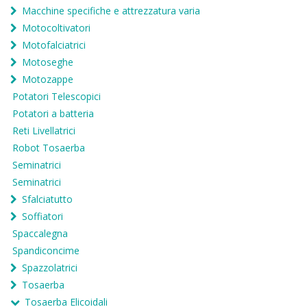
Macchine specifiche e attrezzatura varia
Motocoltivatori
Motofalciatrici
Motoseghe
Motozappe
Potatori Telescopici
Potatori a batteria
Reti Livellatrici
Robot Tosaerba
Seminatrici
Seminatrici
Sfalciatutto
Soffiatori
Spaccalegna
Spandiconcime
Spazzolatrici
Tosaerba
Tosaerba Elicoidali