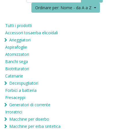
Ordinare per: Nome - da A a Z
Tutti i prodotti
Accessori tosaerba elicoidali
Arieggiatori
Aspirafoglie
Atomizzatori
Banchi sega
Biotrituratori
Catenarie
Decespugliatori
Forbici a batteria
Fresaceppi
Generatori di corrente
Irroratrici
Macchine per diserbo
Macchine per erba sintetica