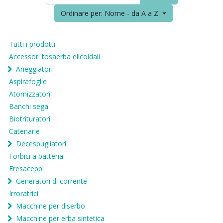
Ordinare per: Nome - da A a Z
Tutti i prodotti
Accessori tosaerba elicoidali
Arieggiatori
Aspirafoglie
Atomizzatori
Banchi sega
Biotrituratori
Catenarie
Decespugliatori
Forbici a batteria
Fresaceppi
Generatori di corrente
Irroratrici
Macchine per diserbo
Macchine per erba sintetica