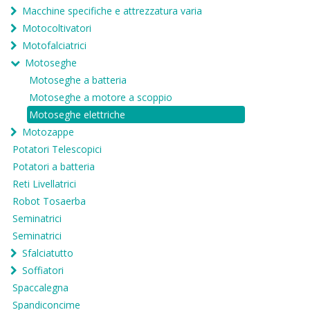
Macchine specifiche e attrezzatura varia
Motocoltivatori
Motofalciatrici
Motoseghe
Motoseghe a batteria
Motoseghe a motore a scoppio
Motoseghe elettriche
Motozappe
Potatori Telescopici
Potatori a batteria
Reti Livellatrici
Robot Tosaerba
Seminatrici
Seminatrici
Sfalciatutto
Soffiatori
Spaccalegna
Spandiconcime